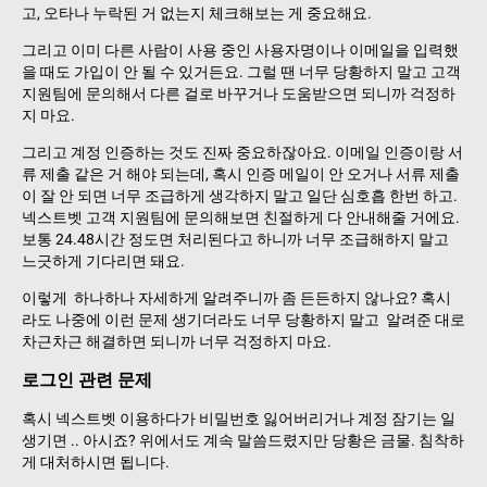
고, 오타나 누락된 거 없는지 체크해보는 게 중요해요.
그리고 이미 다른 사람이 사용 중인 사용자명이나 이메일을 입력했
을 때도 가입이 안 될 수 있거든요. 그럴 땐 너무 당황하지 말고 고객
지원팀에 문의해서 다른 걸로 바꾸거나 도움받으면 되니까 걱정하
지 마요.
그리고 계정 인증하는 것도 진짜 중요하잖아요. 이메일 인증이랑 서
류 제출 같은 거 해야 되는데, 혹시 인증 메일이 안 오거나 서류 제출
이 잘 안 되면 너무 조급하게 생각하지 말고 일단 심호흡 한번 하고.
넥스트벳 고객 지원팀에 문의해보면 친절하게 다 안내해줄 거에요.
보통 24.48시간 정도면 처리된다고 하니까 너무 조급해하지 말고
느긋하게 기다리면 돼요.
이렇게 하나하나 자세하게 알려주니까 좀 든든하지 않나요? 혹시
라도 나중에 이런 문제 생기더라도 너무 당황하지 말고 알려준 대로
차근차근 해결하면 되니까 너무 걱정하지 마요.
로그인 관련 문제
혹시 넥스트벳 이용하다가 비밀번호 잃어버리거나 계정 잠기는 일
생기면 .. 아시죠? 위에서도 계속 말씀드렸지만 당황은 금물. 침착하
게 대처하시면 됩니다.