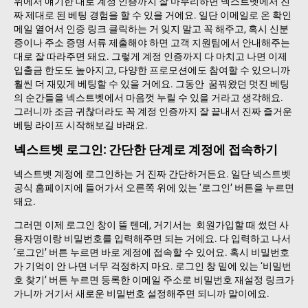
위에서 얘기한 대로 계정 인증까지 잘 마무리하면 넥스트벳에서 진
짜 제대로 된 베팅 경험을 할 수 있을 거에요. 일단 이메일로 온 확인
메일 열어서 인증 링크 클릭하는 거 잊지 말고 꼭 해주고, 혹시 신분
증이나 주소 증명 서류 제출해야 하면 고객 지원팀에서 안내해주는
대로 잘 따라주면 돼요. 그렇게 계정 인증까지 다 마치고 나면 이제
입출금 한도도 높아지고, 다양한 프로모션에도 참여할 수 있으니까
훨씬 더 재밌게 베팅할 수 있을 거에요. 그동안 꿈꿔왔던 멋진 베팅
의 순간들을 넥스트벳에서 마음껏 누릴 수 있을 거라고 생각해요.
그러니까 조금 귀찮더라도 꼭 계정 인증까지 잘 끝내서 진짜 즐거운
베팅 라이프 시작해보길 바래요.
넥스트벳 로그인: 간단한 단계로 계정에 접속하기
넥스트벳 계정에 로그인하는 거 진짜 간단하거든요. 일단 넥스트벳
공식 홈페이지에 들어가서 오른쪽 위에 있는 ‘로그인’ 버튼을 누르면
돼요.
그러면 이제 로그인 창이 뜰 텐데, 거기서는 회원가입할 때 썼던 사
용자명이랑 비밀번호를 입력해주면 되는 거에요. 다 입력하고 나서
‘로그인’ 버튼 누르면 바로 계정에 접속할 수 있어요. 혹시 비밀번호
가 기억이 안 나면 너무 걱정하지 마요. 로그인 창 밑에 있는 ‘비밀번
호 찾기’ 버튼 누르면 등록한 이메일 주소로 비밀번호 재설정 링크가
가니까 거기서 새로운 비밀번호 설정해주면 되니까 말이에요.