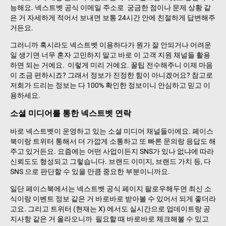
능해요. 넥스트벳 공식 이메일 주소로 궁금한 점이나 문제 상황 같
은 거 자세하게 적어서 보내면 보통 24시간 안에 친절하게 답변해주
거든요.
그러니까 혹시라도 넥스트벳 이용하다가 뭔가 잘 안되거나 어려운
일 생기면 너무 혼자 고민하지 말고 바로 이 고객 지원 채널들 활용
하면 되는 거에요. 이렇게 미리 거에요. 꿀팁 전수해주니 이제 마음
이 조금 편하시죠? 그래서 정보가 진정한 힘이 아니겠어요? 참고로
저희가 드리는 정보는 다 100% 확인한 정보이니 안심하고 믿고 이
용하세요.
소셜 미디어를 통한 넥스트벳 연락
바로 넥스트벳이 운영하고 있는 소셜 미디어 채널들이에요. 페이스
북이랑 트위터 통해서 더 가깝게 소통하고 또 빠른 문의랑 응답도 해
주고 있거든요. 요즘에는 어떤 사업이든지 SNS가 있나 없냐에 따라
신뢰도도 형성되고 그렇습니다. 브랜드 이미지, 브랜드 가치 등, 다
SNS 으로 판단할 수 있을 만큼 중요한 부분이니까요.
일단 페이스북에서는 넥스트벳 공식 페이지 팔로우해두면 최신 소
식이랑 이벤트 정보 같은 거 바로바로 받아볼 수 있어서 되게 좋더라
고요. 그리고 트위터 (현재는 X) 에서도 실시간으로 업데이트랑 공
지사항 같은 거 올라오니까 필요할 때 바로바로 체크해볼 수 있고