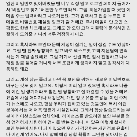
일단 비밀번호 잊어버렸을 땐 너무 걱정 말고 로그인 페이지 들어가
서 ‘비밀번호 찾기’ 버튼만 누르면 돼요. 그럼 회원가입할 때 썼던 이
메일 주소 입력하라고 나오거든요. 그거 입력하고 전송 누르면 이
메일로 비밀번호 재설정 링크가 갈 거에요. 혹시 메일이 안 오면 스
팸함도 한번 체크해보고, 그래도 안 오면 고객 지원팀에 문의하면 친
절하게 도와줄 거니까 너무 걱정하지 마요.
그리고 혹시라도 보안 때문에 계정이 잠기는 일이 생길 수도 있잖아
요. 그럴 땐 진짜 당황하지 말고 바로 넥스트벳 고객 지원팀에 연락
하는 게 제일 중요해요. 그럼 거기서 신원 확인 절차 진행하고 나서
계정 잠금 풀어줄 거니까 너무 조급하게 생각하지 말고 침착하게 대
응하면 돼요.
그리고 계정 잠금 풀리고 나면 꼭 보안을 위해서 새로운 비밀번호로
바꾸는 것도 잊지 말고요. 이렇게 미리 알고 있으면 혹시라도 나중
에 이런 일 생기더라도 훨씬 덜 당황하고 잘 해결할 수 있을 거에요.
요즘에 사실 어디가나 해킹문제, 개인 정보 유출 도용등, 이런 주제
가 뉴스에도 나오고, 항상 우리가 접하고 있는 것들인데 특히 이런
분야에서는 더 더욱 많은게 사실입니다. 그래서 항상 말씀드리는 부
분이 라이선스있는 업체인데, 라이선스를 받으려면 보안 부분을 엄
청 엄격하게 세팅하여 검사를 받는 겁니다. 이 말은 이렇게 철저히
보안 부분이 세팅이 되어 있으면 우리가 걱정하는 개인정보 유출이
나 이런게 없어요. 다시 말해 해킹 당할 확률이 그만큼 낮아지는 겁