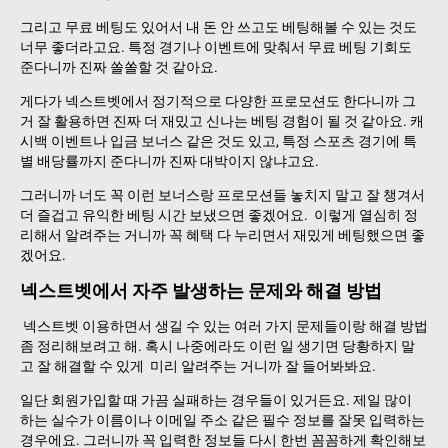
그리고 무료 베팅도 있어서 내 돈 안 쓰고도 베팅해볼 수 있는 것도
너무 좋더라고요. 특정 경기나 이벤트에 맞춰서 무료 베팅 기회도
준다니까 진짜 쏠쏠할 것 같아요.
게다가 넥스트벳에서 정기적으로 다양한 프로모션도 한다니까 그
거 잘 활용하면 진짜 더 재밌고 신나는 베팅 경험이 될 것 같아요. 캐
시백 이벤트나 입금 보너스 같은 것도 있고, 특정 스포츠 경기에 특
별 배당률까지 준다니까 진짜 대박이지 않냐고요.
그러니까 너도 꼭 이런 보너스랑 프로모션들 놓치지 말고 잘 챙겨서
더 즐겁고 유익한 베팅 시간 보냈으면 좋겠어요. 이렇게 열심히 정
리해서 알려주는 거니까 꼭 혜택 다 누리면서 재밌게 베팅했으면 좋
겠어요.
넥스트벳에서 자주 발생하는 문제와 해결 방법
넥스트벳 이용하면서 생길 수 있는 여러 가지 문제들이랑 해결 방법
좀 정리해보려고 해. 혹시 나중에라도 이런 일 생기면 당황하지 말
고 잘 해결할 수 있게 미리 알려주는 거니까 잘 들어봐봐요.
일단 회원가입할 때 가끔 실패하는 경우들이 있거든요. 제일 많이
하는 실수가 이름이나 이메일 주소 같은 필수 정보를 잘못 입력하는
경우에요. 그러니까 꼭 입력한 정보들 다시 한번 꼼꼼하게 확인해보