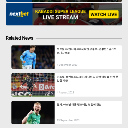
Related News
토트넘 vs 맨시티, 3-3 극적인 무승부…손흥민 1골, 1도
움, 1자책골
4 December, 2023
아스널, 브렌트포드 골키퍼 다비드 라야 영입을 위한 첫
입찰 제안
4 August, 2023
첼시, 아스널 아론 램즈데일 영입에 관심
19 September, 2023