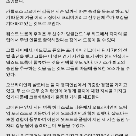
조명했다.
카를로스 코르베란 감독은 시즌 말까지 빠른 승격을 목표로 하고 있
기 때문에 겨울 이적 시장에서 프리미어리그 선수단에 추가 보강을
기대하고 있는 것으로 보인다.
웨스트 브롬의 추격은 두 선수가 잉글랜드 1부 리그에서 각자의 클
럽에서 주변 인물로 활약해왔다는 점에서 도움이 될 수 있다.
그들 사이에서, 미드필드 듀오는 프리미어 리그에서 단지 7번의 선
발 출전을 했고 그들은 더 많은 경기 시간을 보기 위해 챔피언십에서
웨스트 브롬에 합류하는 것을 선택할 수도 있다. 배기스가 최고의
승진을 추구하는 것을 돕는 것도 그들의 마음에 중요한 요소가 될 수
있다.
오브라이언과 샬로바는 둘 다 챔피언십에서 귀중한 경험을 가지고
있고, 두 선수 모두 승격 런인이 어떻게 될지에 대한 지식을 가지고
있기 때문에 코르베란에게 훌륭한 거래를 대표한다.
코베란은 앞서 지난 여름 허더즈필드 타운에서 오브라이언이 노팅
엄 포레스트로 이동하기 전에 오브라이언과 함께 일했다. 샬로바는
또한 경험이 풍부하며 이전에 왓포드와 풀럼이 지난 세 시즌 동안 두
차례 강등 팀이 승격하는 데 도움을 주었다.
전 첼시 미드필더는 유럽 경험도 가지고 있으며 2015/16 시즌에 세