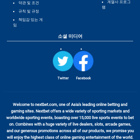
계열사 프로그
약관 및 조건
램
규칙 및 규정
책임감 있는 게
임
소셜 미디어
Twitter
Facebook
Welcome to nextbet.com, one of Asia's leading online betting and
gaming sites. Nextbet offers a wide variety of sporting markets and
worldwide sporting events, boasting over 15,000 live sports events to bet
on. Combines with a huge variety of live dealers, slots, arcade games,
and our generous promotions across all of our products, we promise you
will enjoy the highest class of online gaming entertainment of the world.