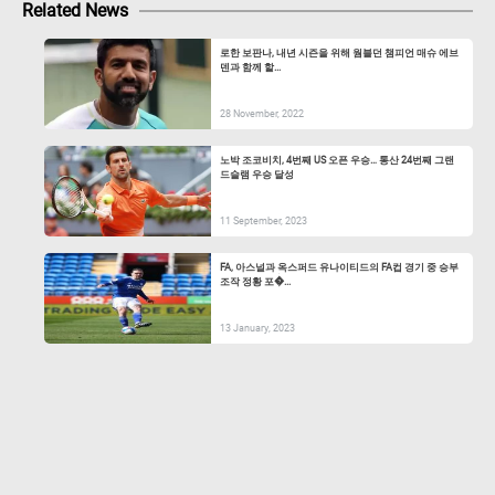
Related News
로한 보판나, 내년 시즌을 위해 웜블던 챔피언 매슈 에브
덴과 함께 할...
28 November, 2022
노박 조코비치, 4번째 US 오픈 우승… 통산 24번째 그랜
드슬램 우승 달성
11 September, 2023
FA, 아스널과 옥스퍼드 유나이티드의 FA컵 경기 중 승부
조작 정황 포�...
13 January, 2023