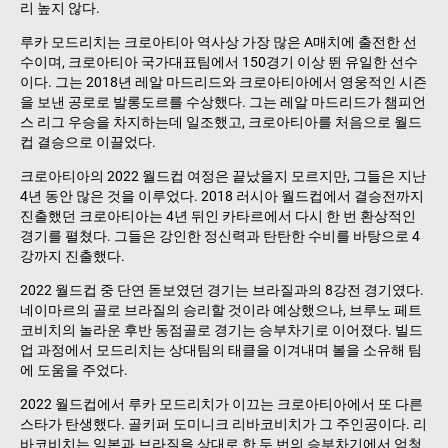
리 높지 않다.
루카 모드리치는 크로아티아 역사상 가장 많은 A매치에 출전한 선
수이며, 크로아티아 국가대표팀에서 150경기 이상 뛴 유일한 선수
이다. 그는 2018년 레알 마드리드와 크로아티아에서 영웅적인 시즌
을 보낸 공로로 발롱도르를 수상했다. 그는 레알 마드리드가 챔피언
스 리그 우승을 차지하는데 일조했고, 크로아티아를 처음으로 월드
컵 결승으로 이끌었다.
크로아티아의 2022 월드컵 여정은 끝났을지 모르지만, 그들은 지난
4년 동안 많은 것을 이루었다. 2018 러시아 월드컵에서 결승전까지
진출했던 크로아티아는 4년 뒤인 카타르에서 다시 한 번 환상적인
경기를 펼쳤다. 그들은 강인한 정신력과 탄탄한 수비를 바탕으로 4
강까지 진출했다.
2022 월드컵 중 단연 돋보였던 경기는 브라질과의 8강전 경기였다.
네이마르의 골로 브라질의 승리할 것이라 예상했으나, 브루노 페트
코비치의 놀라운 후반 동점골로 경기는 승부차기로 이어졌다. 빌드
업 과정에서 모드리치는 상대팀의 태클을 이겨내며 볼을 소유해 팀
에 도움을 주었다.
2022 월드컵에서 루카 모드리치가 이끄는 크로아티아에서 또 다른
스타가 탄생했다. 골키퍼 도미니크 리바코비치가 그 주인공이다. 리
바코비치는 일본과 브라질을 상대로 한 두 번의 승부차기에서 엄청