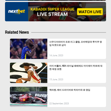
Related News
사우디아라비아 프로 리그 클럽, 오바메양과 루카쿠 영
입 타겟으로 삼아
14 June, 2023
지미 버틀러, NBA 파이널 패배에도 마이애미 히트에 대
한 애정 표현
15 June, 2023
맥라렌, 예비 드라이버로 히라카와 료 영입
22 September, 2023