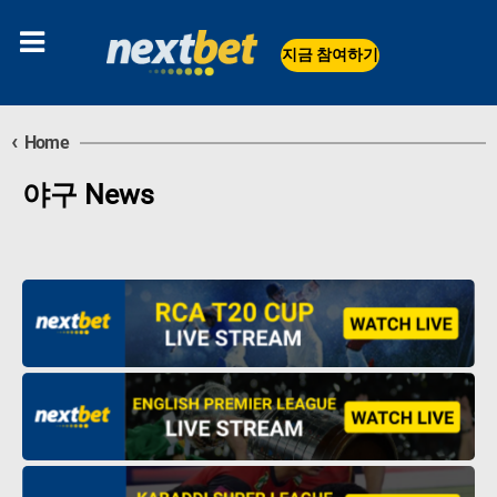
지금 참여하기
‹
Home
야구 News