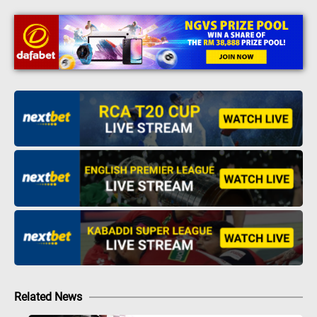
Related News