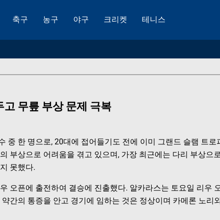
축구
농구
야구
크리켓
테니스
두고 무릎 부상 문제 극복
 중 한 명으로, 20대에 접어들기도 전에 이미 그랜드 슬램 트로
 번의 부상으로 어려움을 겪고 있으며, 가장 최근에는 다리 부상으로
지 못했다.
우 오픈에 출전하여 결승에 진출했다. 알카라스는 토요일 리우 
 약간의 통증을 안고 경기에 임하는 것은 정상이며 카메론 노리