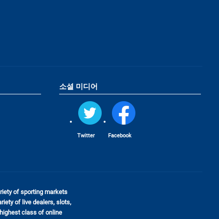
소셜 미디어
Twitter
Facebook
riety of sporting markets
ety of live dealers, slots,
highest class of online