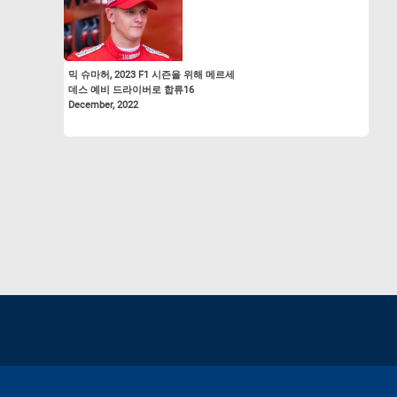
믹 슈마허, 2023 F1 시즌을 위해 메르세
데스 예비 드라이버로 합류16
December, 2022