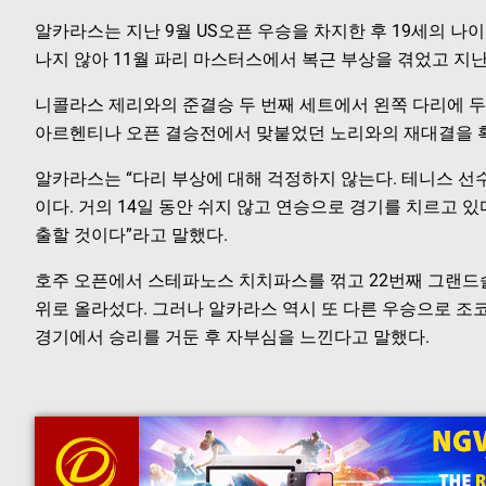
알카라스는 지난 9월 US오픈 우승을 차지한 후 19세의 나이
나지 않아 11월 파리 마스터스에서 복근 부상을 겪었고 지
니콜라스 제리와의 준결승 두 번째 세트에서 왼쪽 다리에 두 번이
아르헨티나 오픈 결승전에서 맞붙었던 노리와의 재대결을 
알카라스는 “다리 부상에 대해 걱정하지 않는다. 테니스 선
이다. 거의 14일 동안 쉬지 않고 연승으로 경기를 치르고 있
출할 것이다”라고 말했다.
호주 오픈에서 스테파노스 치치파스를 꺾고 22번째 그랜드슬
위로 올라섰다. 그러나 알카라스 역시 또 다른 우승으로 조코비
경기에서 승리를 거둔 후 자부심을 느낀다고 말했다.