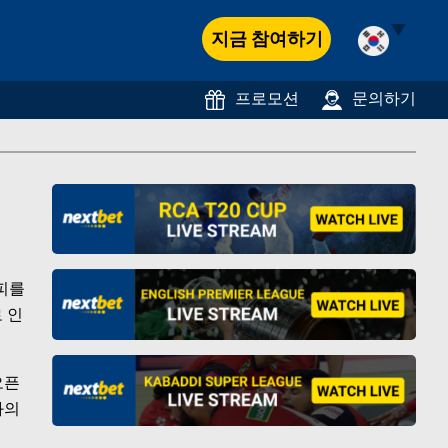
지금 참여하기
프로모션
문의하기
피를
 인
오픈
와의